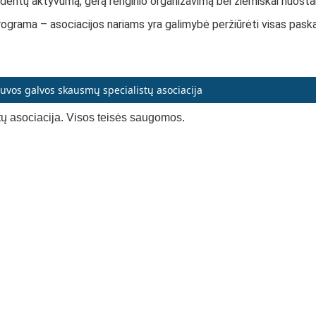
identų aktyvumą, gerą renginio organizavimą bei žiemiškai nuostab
 programa – asociacijos nariams yra galimybė peržiūrėti visas pask
tuvos galvos skausmų specialistų asociacija
ų asociacija. Visos teisės saugomos.