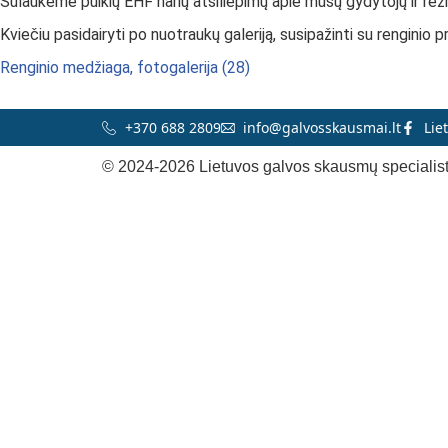
Sulaukėme puikių EHF narių atsiliepimų apie mūsų gydytojų ir rez
Kviečiu pasidairyti po nuotraukų galeriją, susipažinti su renginio
Renginio medžiaga, fotogalerija (28)
+370 688 2809
info@galvosskausmai.lt
Lie
© 2024-2026 Lietuvos galvos skausmų specialist