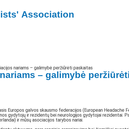
ists'
Association
ciacijos nariams – galimybė peržiūrėti paskaitas
 nariams – galimybė peržiūrėt
irmasis Europos galvos skausmo federacijos (European Headache F
os gydytojų ir rezidentų bei neurologijos gydytojai rezidentai.
andai) ir mūsų asociacijos tarybos nariai.