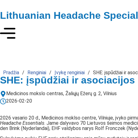
Lithuanian Headache Special
Pradžia
/
Renginiai
/
Įvykę renginiai
/
SHE: įspūdžiai ir aso
SHE: įspūdžiai ir asociacijos
Medicinos mokslo centras, Žaliųjų Ežerų g. 2, Vilnius
2026-02-20
2026 vasario 20 d., Medicinos moklso centre, Vilniuje, įvyko p
Headache Essentials
. Jame dalyvavo 70 Lietuvos šeimos medicin
den Brink (Nyderlandai), EHF valdybos narys Rolf Fronczek (Nyderl