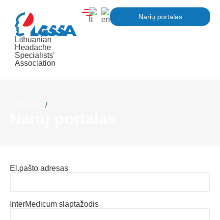
Narių portalas
Lithuanian
Headache
Specialists'
Association
Pradžia
/
Narių portalas
Narių portalas
El.pašto adresas
InterMedicum slaptažodis